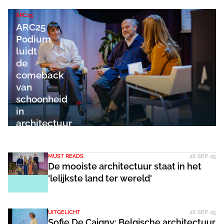
ARC25
ARC25
Podium
luidt
de
comeback
van
schoonheid
in
architectuur
in
MUST READS
26 SEP. 25
De mooiste architectuur staat in het
'lelijkste land ter wereld'
UITGELICHT
26 SEP. 25
Sofie De Caigny: Belgische architectuur