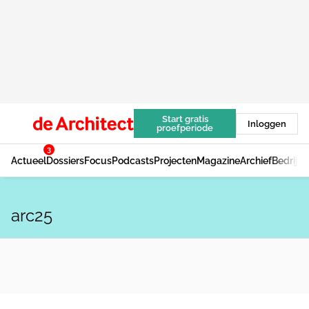
Start gratis
Inloggen
proefperiode
3
Actueel
Dossiers
Focus
Podcasts
Projecten
Magazine
Archief
Bedrijv
arc25