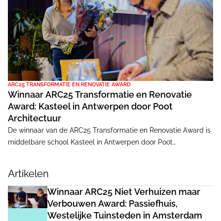
ARC25 TRANSFORMATIE EN RENOVATIE AWARD
Winnaar ARC25 Transformatie en Renovatie
Award: Kasteel in Antwerpen door Poot
Architectuur
De winnaar van de ARC25 Transformatie en Renovatie Award is
middelbare school Kasteel in Antwerpen door Poot
Architectuur. De jury roemt de manier waarop de architecten
een gemis - het ontbreken van verbindingen tussen de lokalen
Artikelen
- tot het hart van het project maakte: een luifel van glas en
staal. Het ontwerp ontroert en overdondert tegelijk, aldus
Winnaar ARC25 Niet Verhuizen maar
juryvoorzitter Jan Peter Wingender.
Verbouwen Award: Passiefhuis,
Westelijke Tuinsteden in Amsterdam