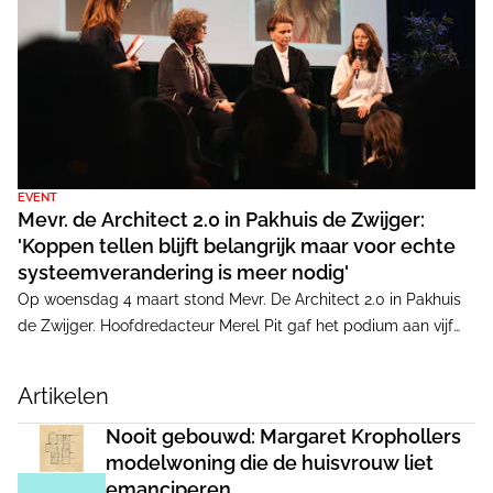
EVENT
Mevr. de Architect 2.0 in Pakhuis de Zwijger:
'Koppen tellen blijft belangrijk maar voor echte
systeemverandering is meer nodig'
Op woensdag 4 maart stond Mevr. De Architect 2.0 in Pakhuis
de Zwijger. Hoofdredacteur Merel Pit gaf het podium aan vijf
vrouwen en drie mannen - actief in onderzoek en praktijk - om
mee te praten over de positie van vrouwen in de architectuur.
Artikelen
Met een volle zaal kwam het thema van de avond tot leven:
voorbij representatie naar systeemverandering.
Nooit gebouwd: Margaret Krophollers
modelwoning die de huisvrouw liet
emanciperen