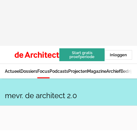
Start gratis
Inloggen
proefperiode
Actueel
Dossiers
Focus
Podcasts
Projecten
Magazine
Archief
Bedrijv
mevr. de architect 2.0
ESSAY
Structureel