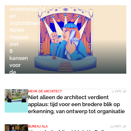
onderschat,
onderbetaald
en
onzichtbaar:
Ninke
Happel
ziet
8
kansen
voor
de
architect
MEVR. DE ARCHITECT
2 APR. 26
Niet alleen de architect verdient
applaus: tijd voor een bredere blik op
erkenning, van ontwerp tot organisatie
BUREAU SLA
23 MRT. 26