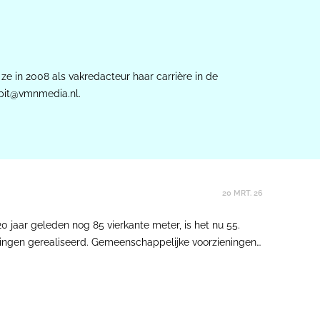
 ze in 2008 als vakredacteur haar carrière in de
elpit@vmnmedia.nl.
20 MRT. 26
 jaar geleden nog 85 vierkante meter, is het nu 55.
ingen gerealiseerd. Gemeenschappelijke voorzieningen
sruimtes - moeten dit verlies opvangen.