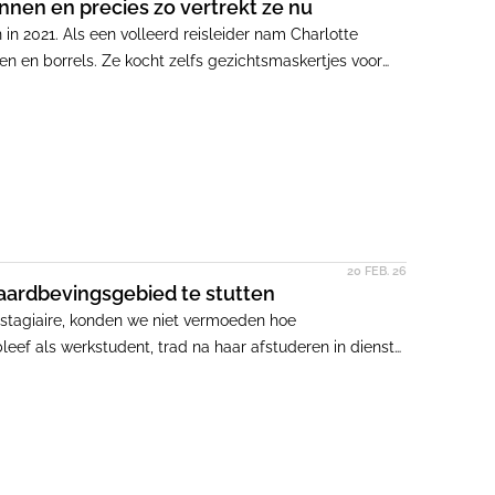
nen en precies zo vertrekt ze nu
n in 2021. Als een volleerd reisleider nam Charlotte
n en borrels. Ze kocht zelfs gezichtsmaskertjes voor
e dag zouden komen. Terwijl ik naar huis ging met een
or naar de Architectuurbiënnale in Venetië. Charlotte ten
s te veel hooi op haar vork, maar nooit met halve inzet.
20 FEB. 26
aardbevingsgebied te stutten
 stagiaire, konden we niet vermoeden hoe
eef als werkstudent, trad na haar afstuderen in dienst
uigend heeft opgeëist.