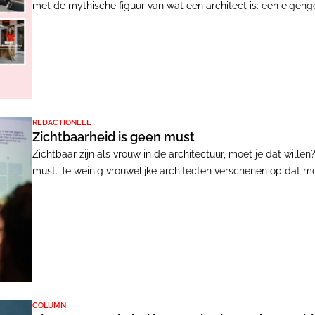
met de mythische figuur van wat een architect is: een eigenger
aan een iconisch gebouw werkt voor een uitdagende opdrachtg
maar in dit geval is het de Deense architect Johan Otto von S
REDACTIONEEL
Zichtbaarheid is geen must
Zichtbaar zijn als vrouw in de architectuur, moet je dat willen
must. Te weinig vrouwelijke architecten verschenen op dat 
publieke debatten. Dat moest en kón anders, vond ik. Vol verv
podium in de eerste uitgave van Mevr. De Architect. Hiermee 
om hun eigen weg te vinden in de praktijk.
COLUMN