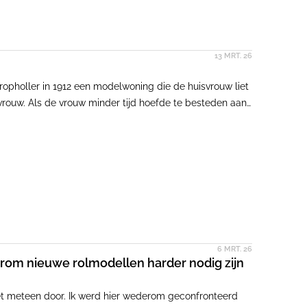
13 MRT. 26
ropholler in 1912 een modelwoning die de huisvrouw liet
rouw. Als de vrouw minder tijd hoefde te besteden aan
bezighouden. Zoals intellectuele arbeid.
6 MRT. 26
aarom nieuwe rolmodellen harder nodig zijn
t meteen door. Ik werd hier wederom geconfronteerd