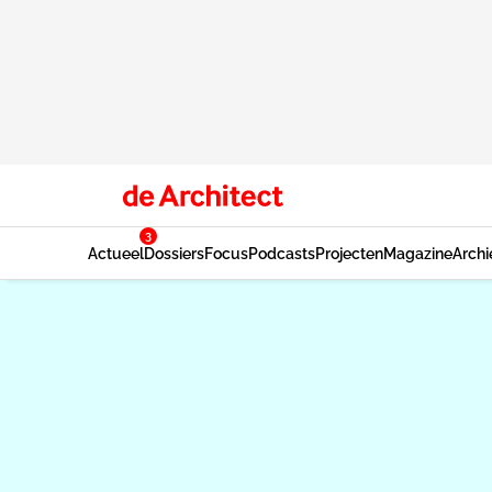
3
Actueel
Dossiers
Focus
Podcasts
Projecten
Magazine
Archi