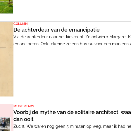
COLUMN
De achterdeur van de emancipatie
Via de achterdeur naar het kiesrecht. Zo ontwierp Margaret K
emanciperen. Ook tekende ze een bureau voor een man een v
huishouden, zo redeneerde ze, kon zij zich met andere zaken 
MUST READS
Voorbij de mythe van de solitaire architect: w
dan ooit
Zucht. We waren nog geen 5 minuten op weg, maar ik had he