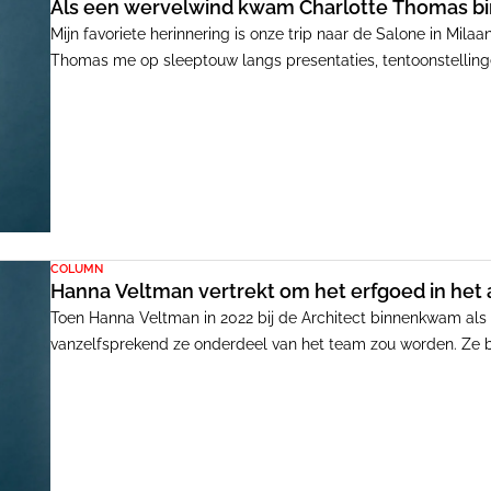
Als een wervelwind kwam Charlotte Thomas bin
Mijn favoriete herinnering is onze trip naar de Salone in Milaa
Thomas me op sleeptouw langs presentaties, tentoonstellinge
het slapengaan, zodat we na een korte nacht weer fris voor d
hoofd dat tolde van alle inspiratie, reisde zij met de trein do
voeten uit: energiek, ondernemend en toegewijd - soms met iet
COLUMN
Hanna Veltman vertrekt om het erfgoed in het 
Toen Hanna Veltman in 2022 bij de Architect binnenkwam als
vanzelfsprekend ze onderdeel van het team zou worden. Ze bl
en groeide uit tot een volwaardige kracht die haar plek overt