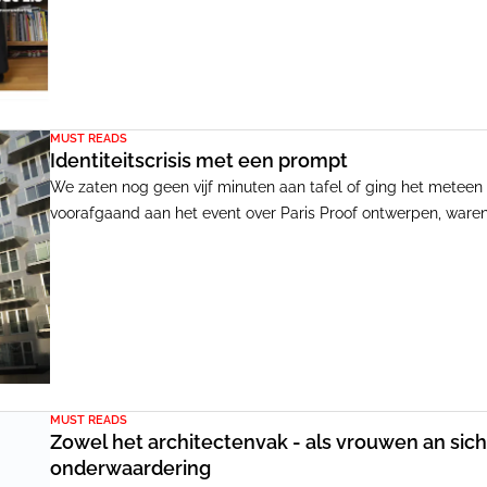
MUST READS
Identiteitscrisis met een prompt
We zaten nog geen vijf minuten aan tafel of ging het meteen o
voorafgaand aan het event over Paris Proof ontwerpen, ware
over de enorme mogelijkheden die kunstmatige intelligentie
een druk op de knop een juridisch dichtgetimmerd contract.
MUST READS
Zowel het architectenvak - als vrouwen an si
onderwaardering