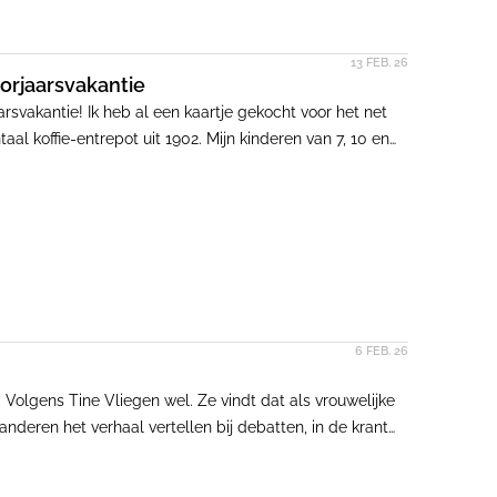
13 FEB. 26
oorjaarsvakantie
rsvakantie! Ik heb al een kaartje gekocht voor het net
koffie-entrepot uit 1902. Mijn kinderen van 7, 10 en
de lastige opgave om het introverte pakhuis geschikt te
6 FEB. 26
? Volgens Tine Vliegen wel. Ze vindt dat als vrouwelijke
anderen het verhaal vertellen bij debatten, in de krant
omst van architectuur, bouwt er uiteindelijk ook niet