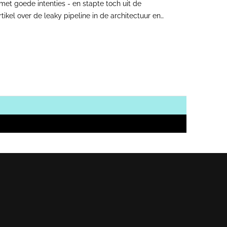
et goede intenties - en stapte toch uit de
ikel over de leaky pipeline in de architectuur en
op en richt zich nu op een nieuwe uitdaging: ze
 architectenvak en hoe ze zich daar in de toekomst wil