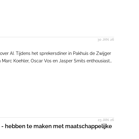
30 JAN. 26
ver AI. Tijdens het sprekersdiner in Pakhuis de Zwijger
n Marc Koehler, Oscar Vos en Jasper Smits enthousiast
 oplevert. Zo regelde de een met een goede prompt in
23 JAN. 26
ch - hebben te maken met maatschappelijke