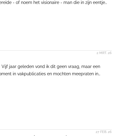
eide - of noem het visionaire - man die in zijn eentje
ever. Ooit ontstaan in het boek 'The Fountainhead',
preckelsen in de film 'La Grande Arche'.
2 MRT. 26
? Vijf jaar geleden vond ik dit geen vraag, maar een
moment in vakpublicaties en mochten meepraten in
e hees ik negentien vrouwelijke architecten op het
wilde ik de volgende generatie voorzien van rolmodellen
27 FEB. 26