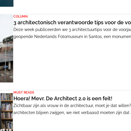
COLUMN
3 architectonisch verantwoorde tips voor de v
Deze week publiceerden we 3 architectuurtips voor de voorjaa
geopende Nederlands Fotomuseum in Santos, een monumentaal 
13 jaar mogen gratis naar binnen. WDJArchitecten stond voor 
maken voor een publieke culturele instelling.
MUST READS
Hoera! Mevr. De Architect 2.0 is een feit!
Zichtbaar zijn als vrouw in de architectuur, moet je dat willen
architecten blijven zwijgen, we niet verbaasd moeten zijn dat 
en op het podium. Het gevolg: 'Wie niet meepraat over de toek
aan mee.'