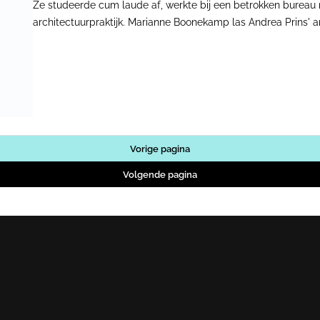
Ze studeerde cum laude af, werkte bij een betrokken bureau m
architectuurpraktijk. Marianne Boonekamp las Andrea Prins' art
herkende zichzelf. Ze zegde onlangs haar baan als architect 
verbouwt eigenhandig haar huis, terwijl ze reflecteert op het
positioneren.
Vorige pagina
Volgende pagina