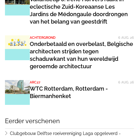
eclectische Zuid-Koreaanse Les
Jardins de Médongaule doordrongen
van het belang van geestdrift
ACHTERGROND
6 AUG. 26
Onderbetaald en overbelast, Belgische
architecten strijden tegen
schaduwkant van hun wereldwijd
geroemde architectuur
ARC27
6 AUG. 26
WTC Rotterdam, Rotterdam -
Biermanhenket
Eerder verschenen
Clubgebouw Delftse roeivereniging Laga opgeleverd -