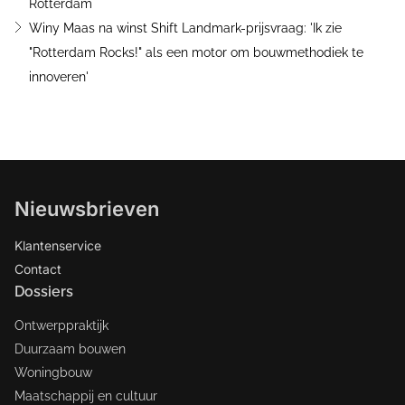
Rotterdam
Winy Maas na winst Shift Landmark-prijsvraag: 'Ik zie
"Rotterdam Rocks!" als een motor om bouwmethodiek te
innoveren'
Nieuwsbrieven
Klantenservice
Contact
Dossiers
Ontwerppraktijk
Duurzaam bouwen
Woningbouw
Maatschappij en cultuur