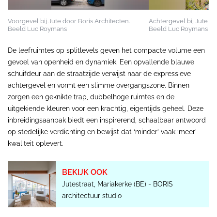
Voorgevel bij Jute door Boris Architecten.
Achtergevel bij Jute do
Beeld Luc Roymans
Beeld Luc Roymans
De leefruimtes op splitlevels geven het compacte volume een
gevoel van openheid en dynamiek. Een opvallende blauwe
schuifdeur aan de straatzijde verwijst naar de expressieve
achtergevel en vormt een slimme overgangszone. Binnen
zorgen een geknikte trap, dubbelhoge ruimtes en de
uitgekiende kleuren voor een krachtig, eigentijds geheel. Deze
inbreidingsaanpak biedt een inspirerend, schaalbaar antwoord
op stedelijke verdichting en bewijst dat ‘minder’ vaak ‘meer’
kwaliteit oplevert.
BEKIJK OOK
Jutestraat, Mariakerke (BE) - BORIS
architectuur studio