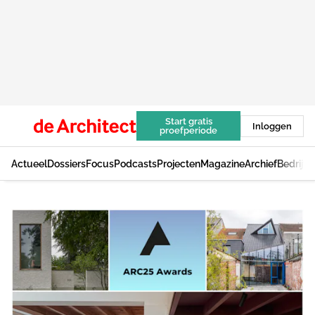
Start gratis
Inloggen
proefperiode
Actueel
Dossiers
Focus
Podcasts
Projecten
Magazine
Archief
Bedrijv