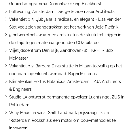
Gebiedsprogramma Doorontwikkeling Binckhorst
Loftwoning, Amsterdam - Serge Schoemaker Architects
Vakantietip 3: Ljubljana is radicaal en elegant - Lisa van der
Slot voelt zich aangetrokken tot het werk van Jože Plečnik
5 ontwerptools waarmee architecten de sleutelrol krijgen in
de strijd tegen materiaalgebonden CO2-uitstoot
Vrijetijdscentrum Den Blijk, Zandhoven (B) - KRFT + Bob
McMaster
Vakantietip 2: Barbara Dirks stuitte in Milaan toevallig op het
openbare openluchtzwembad 'Bagni Misteriosi'
Klimatenkas Hortus Botanicus, Amsterdam - ZJA Architects
& Engineers
Studio LA ontwerpt permanente opvolger Luchtsingel ZUS in
Rotterdam
Winy Maas na winst Shift Landmark-prijsvraag: 'Ik zie
"Rotterdam Rocks!" als een motor om bouwmethodiek te
innoveren'