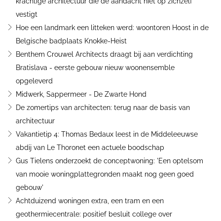
krachtige architectuur die de aandacht niet op zichzelf
vestigt
Hoe een landmark een litteken werd: woontoren Hoost in de
Belgische badplaats Knokke-Heist
Benthem Crouwel Architects draagt bij aan verdichting
Bratislava - eerste gebouw nieuw woonensemble
opgeleverd
Midwerk, Sappermeer - De Zwarte Hond
De zomertips van architecten: terug naar de basis van
architectuur
Vakantietip 4: Thomas Bedaux leest in de Middeleeuwse
abdij van Le Thoronet een actuele boodschap
Gus Tielens onderzoekt de conceptwoning: 'Een optelsom
van mooie woningplattegronden maakt nog geen goed
gebouw'
Achtduizend woningen extra, een tram en een
geothermiecentrale: positief besluit college over