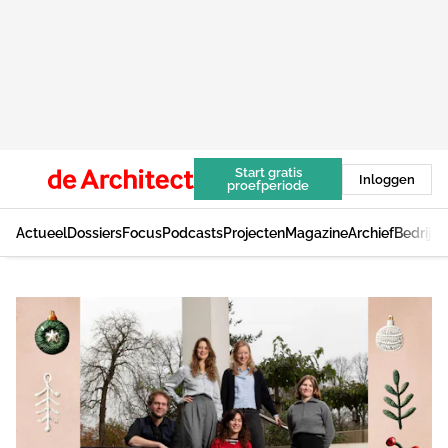
Start gratis
Inloggen
proefperiode
Actueel
Dossiers
Focus
Podcasts
Projecten
Magazine
Archief
Bedrijv