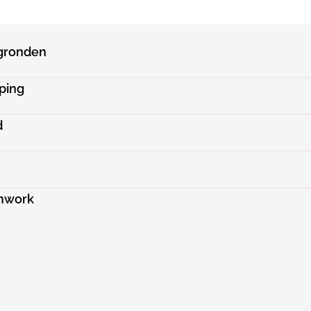
egronden
ping
d
chwork