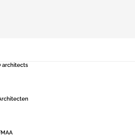
 architects
Architecten
OFMAA