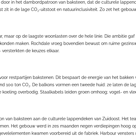
nkt door in het dambordpatroon van baksteen, dat de culturele lappe
 zit in de lage CO₂-uitstoot en natuurinclusiviteit. Zo zet het gebo
, maar op de laagste woonlasten over de hele linie. Die ambitie ga
g konden maken. Rochdale vroeg bovendien bewust om ruime gezins
– versterkten de keuzes elkaar.
voor restpartijen bakstenen. Dit bespaart de energie van het bakken
nd 100 ton CO₂. De balkons vormen een tweede huid: ze laten de l
e koeling overbodig. Staalkabels leiden groen omhoog; vogel- en vlee
 van baksteen aan de culturele lappendeken van Zuidoost. Het team 
amen. Het gebouw werd in zes maanden negen verdiepingen hoog opge
gevelelementen kwamen voorbereid uit de fabriek. Harbour vensters 