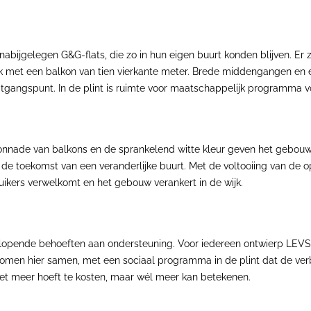
abijgelegen G&G-flats, die zo in hun eigen buurt konden blijven. Er
k met een balkon van tien vierkante meter. Brede middengangen en e
itgangspunt. In de plint is ruimte voor maatschappelijk programma v
onnade van balkons en de sprankelend witte kleur geven het gebouw
 de toekomst van een veranderlijke buurt. Met de voltooiing van de 
uikers verwelkomt en het gebouw verankert in de wijk.
lopende behoeften aan ondersteuning. Voor iedereen ontwierp LEV
men hier samen, met een sociaal programma in de plint dat de verb
et meer hoeft te kosten, maar wél meer kan betekenen.