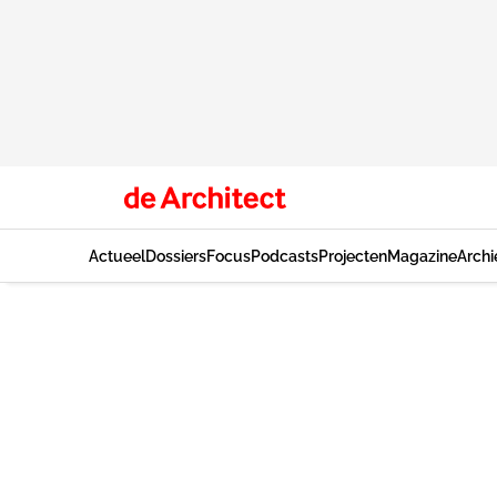
Actueel
Dossiers
Focus
Podcasts
Projecten
Magazine
Archi