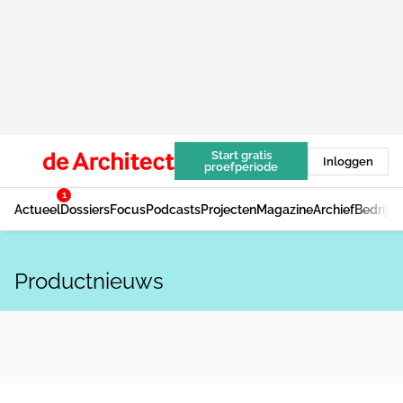
Start gratis
Inloggen
proefperiode
1
Actueel
Dossiers
Focus
Podcasts
Projecten
Magazine
Archief
Bedrijv
Productnieuws