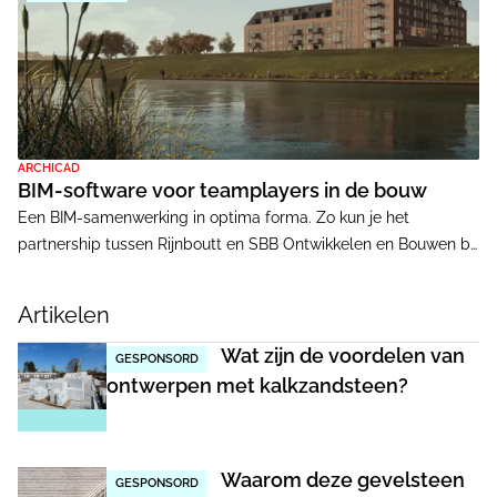
ARCHICAD
BIM-software voor teamplayers in de bouw
Een BIM-samenwerking in optima forma. Zo kun je het
partnership tussen Rijnboutt en SBB Ontwikkelen en Bouwen bij
het project Sluiseiland Vianen gerust noemen. BIM-software
Archicad speelde hierbij een cruciale rol.
Artikelen
Wat zijn de voordelen van
GESPONSORD
ontwerpen met kalkzandsteen?
Waarom deze gevelsteen
GESPONSORD