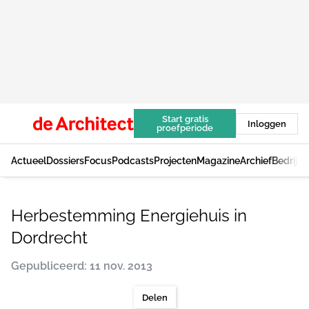
Start gratis
Inloggen
proefperiode
Actueel
Dossiers
Focus
Podcasts
Projecten
Magazine
Archief
Bedrijv
Herbestemming Energiehuis in
Dordrecht
Gepubliceerd: 11 nov. 2013
Delen