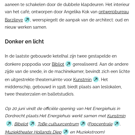
aaneen te schakelen door de dubbele klapdeuren. Het interieur
van het café, ontworpen door Angelika Kok van
ontwerpbureau
Barzileye
, weerspiegelt de aanpak van de architect: oud en
nieuw werken samen.
Donker en licht
In de laatste gebouwde ketelhal zijn twee gestapelde en
donkere poppodia voor
Bibliot
gerealiseerd. Aan de andere
zijde van de snede, in de machinekamer, bevindt zich een lichte
en uitgestrekte theaterruimte voor
Kunstmin
. Het
middenschip, gebouwd in 1918, biedt plaats aan leslokalen,
twee theaterzalen en balletstudio’s.
Op 20 juni vindt de officiële opening van Het Energiehuis in
Dordrecht plaats.Het Energiehuis werkt samen met
Kunstmin
,
Bibelot
,
ToBe cultuurcentrum
(
Popcentrale
,
Muziektheater Hollands Diep
en Muziekstroom)