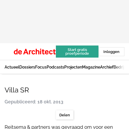
Start gratis
Inloggen
proefperiode
Actueel
Dossiers
Focus
Podcasts
Projecten
Magazine
Archief
Bedrijv
Villa SR
Gepubliceerd: 18 okt. 2013
Delen
Reitsema & partners was gevraagd om voor een