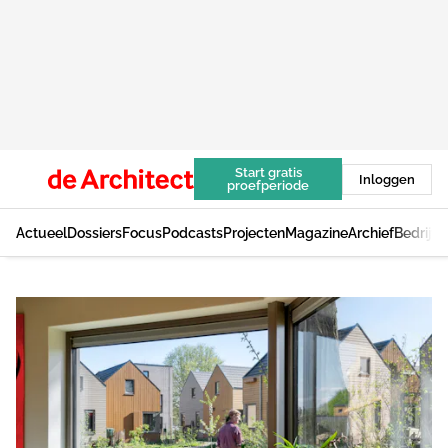
Start gratis
Inloggen
proefperiode
Actueel
Dossiers
Focus
Podcasts
Projecten
Magazine
Archief
Bedrijv