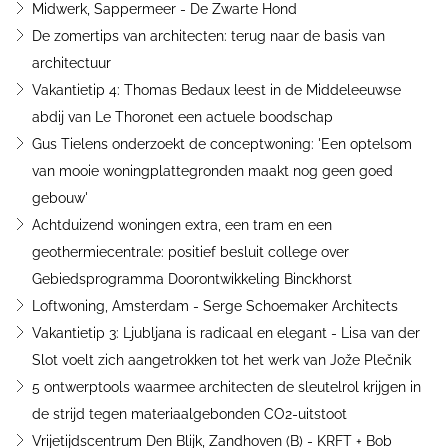
Midwerk, Sappermeer - De Zwarte Hond
De zomertips van architecten: terug naar de basis van
architectuur
Vakantietip 4: Thomas Bedaux leest in de Middeleeuwse
abdij van Le Thoronet een actuele boodschap
Gus Tielens onderzoekt de conceptwoning: 'Een optelsom
van mooie woningplattegronden maakt nog geen goed
gebouw'
Achtduizend woningen extra, een tram en een
geothermiecentrale: positief besluit college over
Gebiedsprogramma Doorontwikkeling Binckhorst
Loftwoning, Amsterdam - Serge Schoemaker Architects
Vakantietip 3: Ljubljana is radicaal en elegant - Lisa van der
Slot voelt zich aangetrokken tot het werk van Jože Plečnik
5 ontwerptools waarmee architecten de sleutelrol krijgen in
de strijd tegen materiaalgebonden CO2-uitstoot
Vrijetijdscentrum Den Blijk, Zandhoven (B) - KRFT + Bob