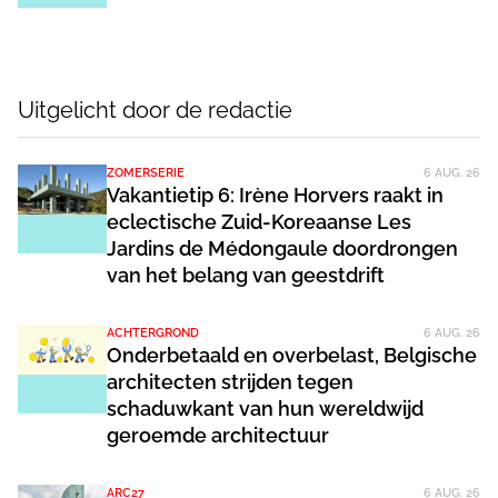
Uitgelicht door de redactie
ZOMERSERIE
6 AUG. 26
Vakantietip 6: Irène Horvers raakt in
eclectische Zuid-Koreaanse Les
Jardins de Médongaule doordrongen
van het belang van geestdrift
ACHTERGROND
6 AUG. 26
Onderbetaald en overbelast, Belgische
architecten strijden tegen
schaduwkant van hun wereldwijd
geroemde architectuur
ARC27
6 AUG. 26