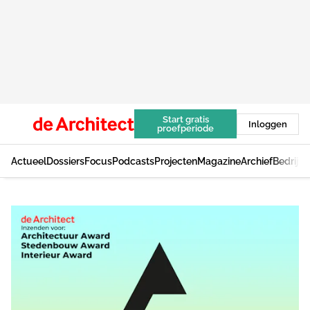
Start gratis
Inloggen
proefperiode
Actueel
Dossiers
Focus
Podcasts
Projecten
Magazine
Archief
Bedrijv