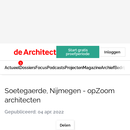
Start gratis
Inloggen
proefperiode
3
Actueel
Dossiers
Focus
Podcasts
Projecten
Magazine
Archief
Bedrijv
Soetegaerde, Nijmegen - opZoom
architecten
Gepubliceerd: 04 apr. 2022
Delen