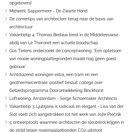
opgeleverd
Midwerk, Sappermeer - De Zwarte Hond
De zomertips van architecten: terug naar de basis van
architectuur
Vakantietip 4: Thomas Bedaux leest in de Middeleeuwse
abdij van Le Thoronet een actuele boodschap
Gus Tielens onderzoekt de conceptwoning: 'Een optelsom
van mooie woningplattegronden maakt nog geen goed
gebouw'
Achtduizend woningen extra, een tram en een
geothermiecentrale: positief besluit college over
Gebiedsprogramma Doorontwikkeling Binckhorst
Loftwoning, Amsterdam - Serge Schoemaker Architects
Vakantietip 3: Ljubljana is radicaal en elegant - Lisa van der
Slot voelt zich aangetrokken tot het werk van Jože Plečnik
5 ontwerptools waarmee architecten de sleutelrol krijgen in
de strijd tegen materiaalgebonden CO2-uitstoot