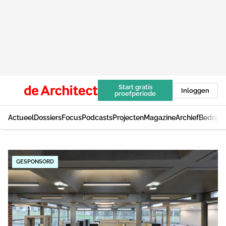
Start gratis
Inloggen
proefperiode
Actueel
Dossiers
Focus
Podcasts
Projecten
Magazine
Archief
Bedrijv
GESPONSORD