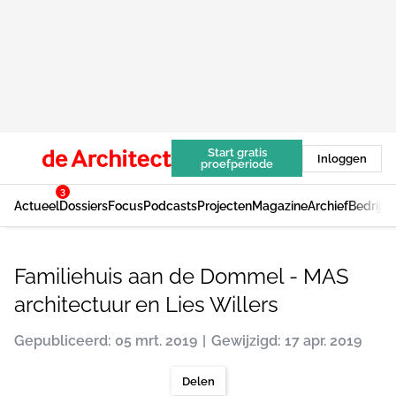
Start gratis
Inloggen
proefperiode
3
Actueel
Dossiers
Focus
Podcasts
Projecten
Magazine
Archief
Bedrijv
Familiehuis aan de Dommel - MAS
architectuur en Lies Willers
Gepubliceerd: 05 mrt. 2019
Gewijzigd: 17 apr. 2019
Delen