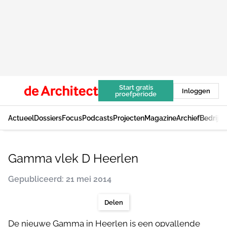
Start gratis
Inloggen
proefperiode
Actueel
Dossiers
Focus
Podcasts
Projecten
Magazine
Archief
Bedrijv
Gamma vlek D Heerlen
Gepubliceerd: 21 mei 2014
Delen
De nieuwe Gamma in Heerlen is een opvallende