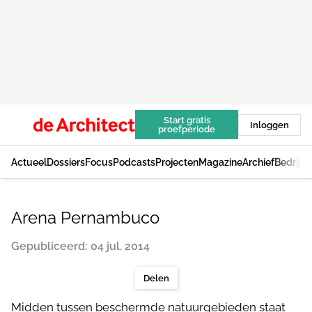
Start gratis
Inloggen
proefperiode
Actueel
Dossiers
Focus
Podcasts
Projecten
Magazine
Archief
Bedrijv
Arena Pernambuco
Gepubliceerd: 04 jul. 2014
Delen
Midden tussen beschermde natuurgebieden staat