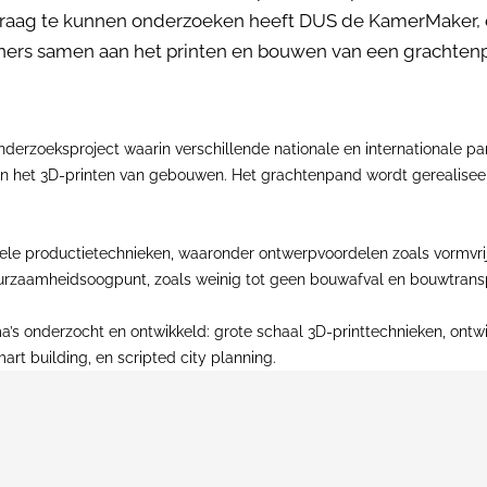
aag te kunnen onderzoeken heeft DUS de KamerMaker, ee
rtners samen aan het printen en bouwen van een grachten
 onderzoeksproject waarin verschillende nationale en internationale
n het 3D-printen van gebouwen. Het grachtenpand wordt gerealisee
ionele productietechnieken, waaronder ontwerpvoordelen zoals vormv
uurzaamheidsoogpunt, zoals weinig tot geen bouwafval en bouwtransp
’s onderzocht en ontwikkeld: grote schaal 3D-printtechnieken, ontw
rt building, en scripted city planning.