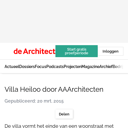
Start gratis
Inloggen
proefperiode
Actueel
Dossiers
Focus
Podcasts
Projecten
Magazine
Archief
Bedrijv
Villa Heiloo door AAArchitecten
Gepubliceerd: 20 mrt. 2015
Delen
De villa vormt het einde van een woonstraat met