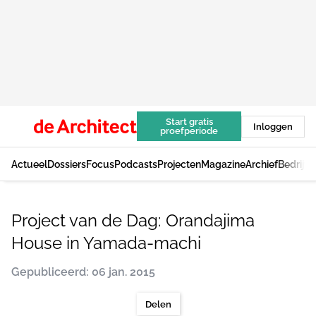
Start gratis
Inloggen
proefperiode
Actueel
Dossiers
Focus
Podcasts
Projecten
Magazine
Archief
Bedrijv
Project van de Dag: Orandajima
House in Yamada-machi
Gepubliceerd: 06 jan. 2015
Delen