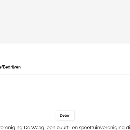
ef
Bedrijven
Delen
reniging De Waag, een buurt- en speeltuinvereniging die 