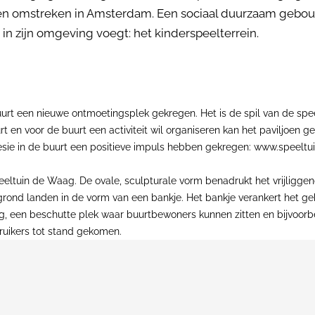
en omstreken in Amsterdam. Een sociaal duurzaam gebouw
in zijn omgeving voegt: het kinderspeelterrein.
t een nieuwe ontmoetingsplek gekregen. Het is de spil van de speel
urt en voor de buurt een activiteit wil organiseren kan het paviljoen 
esie in de buurt een positieve impuls hebben gekregen: www.speelt
peeltuin de Waag. De ovale, sculpturale vorm benadrukt het vrijligg
rond landen in de vorm van een bankje. Het bankje verankert het ge
g, een beschutte plek waar buurtbewoners kunnen zitten en bijvoorb
uikers tot stand gekomen.