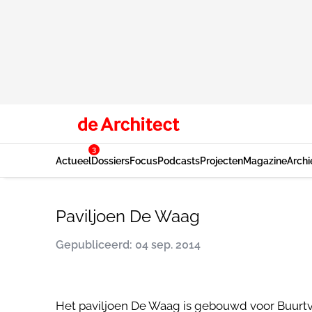
3
Actueel
Dossiers
Focus
Podcasts
Projecten
Magazine
Archi
Paviljoen De Waag
Gepubliceerd: 04 sep. 2014
Het paviljoen De Waag is gebouwd voor Buurtve