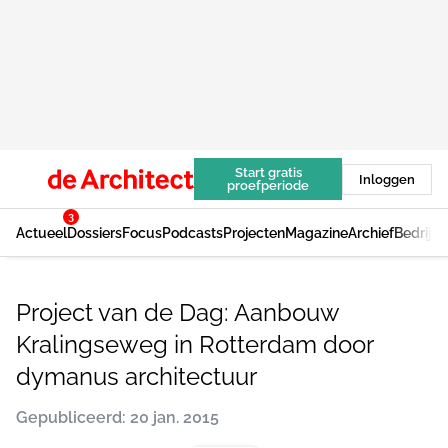
Start gratis
Inloggen
proefperiode
3
Actueel
Dossiers
Focus
Podcasts
Projecten
Magazine
Archief
Bedrijv
Project van de Dag: Aanbouw
Kralingseweg in Rotterdam door
dymanus architectuur
Gepubliceerd: 20 jan. 2015