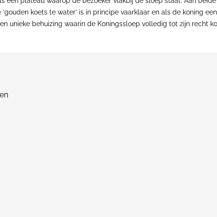
ls een plateau waarop de bezoeker vlakbij de sloep staat. Aan beide 
‘gouden koets te water’ is in principe vaarklaar en als de koning e
n unieke behuizing waarin de Koningssloep volledig tot zijn recht k
ten