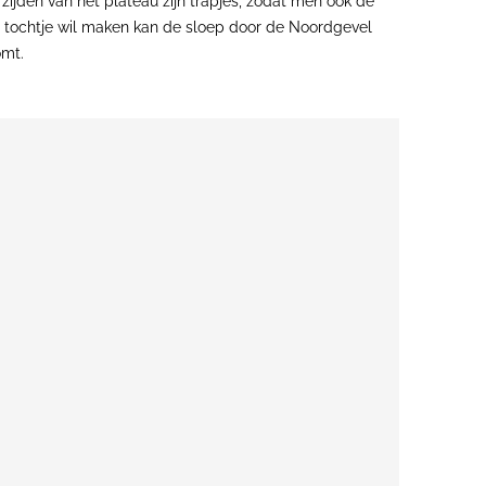
zijden van het plateau zijn trapjes, zodat men ook de
en tochtje wil maken kan de sloep door de Noordgevel
omt.