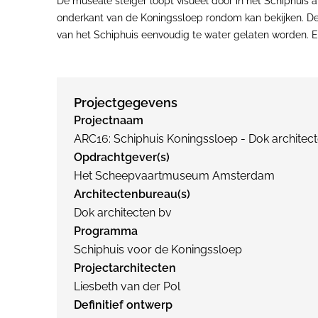
De museale steiger loopt visueel door in het Schiphuis a
onderkant van de Koningssloep rondom kan bekijken. De 
van het Schiphuis eenvoudig te water gelaten worden. Ee
Projectgegevens
Projectnaam
ARC16: Schiphuis Koningssloep - Dok architec
Opdrachtgever(s)
Het Scheepvaartmuseum Amsterdam
Architectenbureau(s)
Dok architecten bv
Programma
Schiphuis voor de Koningssloep
Projectarchitecten
Liesbeth van der Pol
Definitief ontwerp