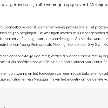
ie afgerond en zijn alle woningen opgeleverd. Met zijn 4
ig woongebouw voor studenten en young professionals. Het program
aatsen en 500 bergingen. De woningen worden te huur aangeboden doo
en keuken en zelfstandige sanitaire voorzieningen. Op het dak word
undrette, een Young Professionals Meeting Room en een Sky Gym. O
ad een oppervlakte 40.000 m⊃2; verdeeld over drie torens met 14 la
weest als hoofdkantoor van Deloitte en hoofdkantoor van Center Pa
nnen borstwering en het toevoegen van een nieuwe bakstenen gevel
icale schuiframen van Metaglas maken het mogelijk om de gehele woni