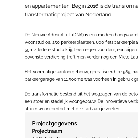
en appartementen. Begin 2016 is de transformat
transformatieproject van Nederland.
De Nieuwe Admiraliteit (DNA) is een modern hoogwaard
woonstudio’s, 250 parkeerplaatsen, 800 fietsparkeerpl
55m2. Iedere studio krijgt een eigen voordeur, een eig
bovenste verdieping treft men verder nog een Miele La
Het voormalige kantoorgebouw, gerealiseerd in 1989, h
parkeergarage van 11.500m2 was voorheen in gebruik ge
De transformatie bestond uit het wegzagen van de beto
een stoer en stedelijk woongebouw. De innovatieve vert
ultiem wooncomfort met de stad aan je voeten.
Projectgegevens
Projectnaam