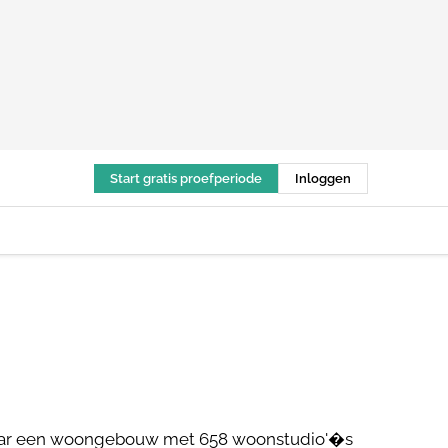
Start gratis proefperiode
Inloggen
 naar een woongebouw met 658 woonstudio'�s