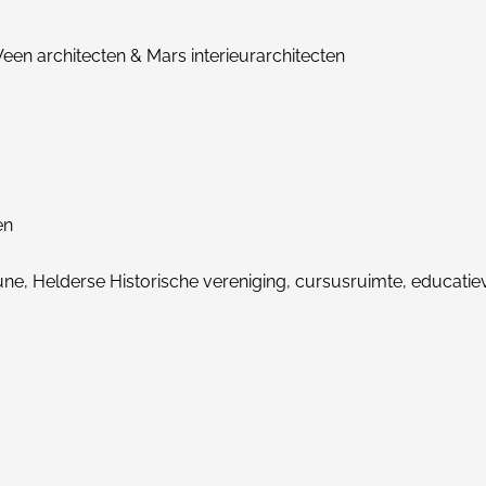
een architecten & Mars interieurarchitecten
en
bune, Helderse Historische vereniging, cursusruimte, educatiev