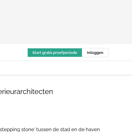
Start gratis proefperiode
Inloggen
erieurarchitecten
'stepping stone' tussen de stad en de haven