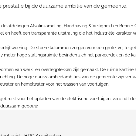
 prestatie bij de duurzame ambitie van de gemeente.
de afdelingen Afvalinzameling, Handhaving & Veiligheid en Beheer
eel en heeft een transparante uitstraling die het industriële karakter
edrijfsvoering. De stoere kolommen zorgen voor een grote, vrij te g
meter hoge stallingsruimte bevinden zich het parkeerdek en de kan
ormen van werk- en overlegplekken zijn gemaakt. De ruime kantine he
e inrichting. De hoge duurzaamheidambities van de gemeente zijn ver
ewater en hemelwater voor het wassen van voertuigen.
ebruikt voor het opladen van de elektrische voertuigen, verbindt 
n duurzaam gebouw.
eel zuid - BDG Architecten