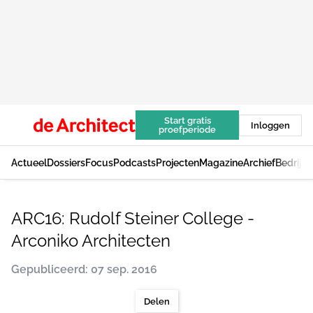
Start gratis
Inloggen
proefperiode
Actueel
Dossiers
Focus
Podcasts
Projecten
Magazine
Archief
Bedrijv
ARC16: Rudolf Steiner College -
Arconiko Architecten
Gepubliceerd: 07 sep. 2016
Delen