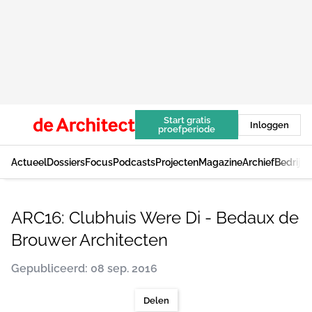
Start gratis
Inloggen
proefperiode
Actueel
Dossiers
Focus
Podcasts
Projecten
Magazine
Archief
Bedrijv
ARC16: Clubhuis Were Di - Bedaux de
Brouwer Architecten
Gepubliceerd: 08 sep. 2016
Delen