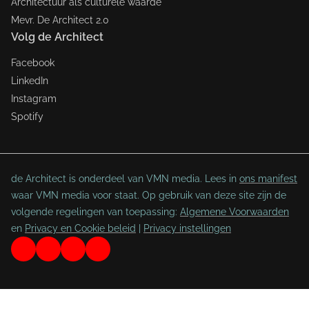
Architectuur als culturele waarde
Mevr. De Architect 2.0
Volg de Architect
Facebook
LinkedIn
Instagram
Spotify
de Architect is onderdeel van VMN media. Lees in
ons manifest
waar VMN media voor staat. Op gebruik van deze site zijn de
volgende regelingen van toepassing:
Algemene Voorwaarden
en
Privacy en Cookie beleid
|
Privacy instellingen