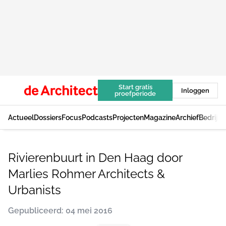
Start gratis
Inloggen
proefperiode
Actueel
Dossiers
Focus
Podcasts
Projecten
Magazine
Archief
Bedrijv
Rivierenbuurt in Den Haag door
Marlies Rohmer Architects &
Urbanists
Gepubliceerd: 04 mei 2016