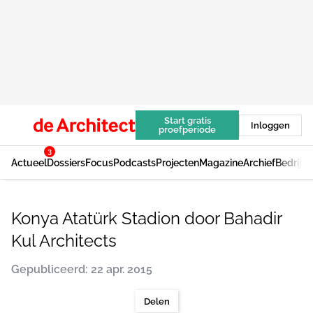
Start gratis
Inloggen
proefperiode
3
Actueel
Dossiers
Focus
Podcasts
Projecten
Magazine
Archief
Bedrijv
Konya Atatürk Stadion door Bahadir
Kul Architects
Gepubliceerd: 22 apr. 2015
Delen