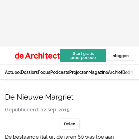
Start gratis
Inloggen
proefperiode
Actueel
Dossiers
Focus
Podcasts
Projecten
Magazine
Archief
Bedrijv
De Nieuwe Margriet
Gepubliceerd: 02 sep. 2015
Delen
De bestaande flat uit de jaren 60 was toe aan