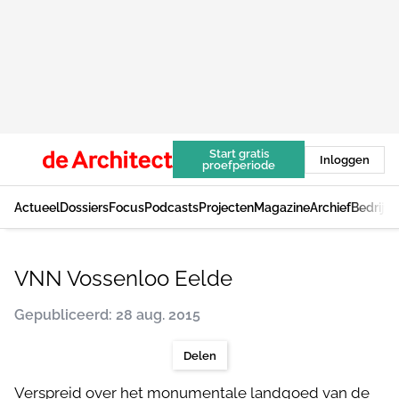
Start gratis
Inloggen
proefperiode
Actueel
Dossiers
Focus
Podcasts
Projecten
Magazine
Archief
Bedrijv
VNN Vossenloo Eelde
Gepubliceerd: 28 aug. 2015
Delen
Verspreid over het monumentale landgoed van de