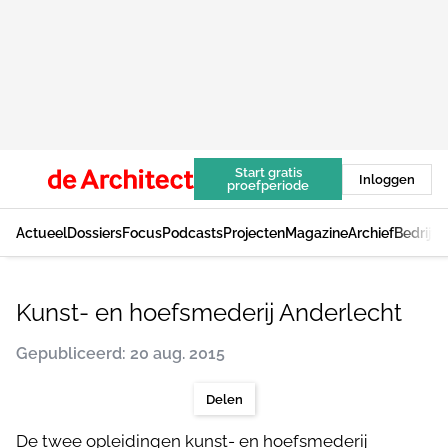
Start gratis
Inloggen
proefperiode
Actueel
Dossiers
Focus
Podcasts
Projecten
Magazine
Archief
Bedrijv
Kunst- en hoefsmederij Anderlecht
Gepubliceerd: 20 aug. 2015
Delen
De twee opleidingen kunst- en hoefsmederĳ