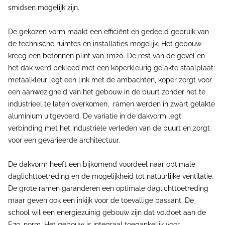
smidsen mogelĳk zĳn.
De gekozen vorm maakt een efficiënt en gedeeld gebruik van
de technische ruimtes en installaties mogelĳk. Het gebouw
kreeg een betonnen plint van 1m20. De rest van de gevel en
het dak werd bekleed met een koperkleurig gelakte staalplaat:
metaalkleur legt een link met de ambachten, koper zorgt voor
een aanwezigheid van het gebouw in de buurt zonder het te
industrieel te laten overkomen, ramen werden in zwart gelakte
aluminium uitgevoerd. De variatie in de dakvorm legt
verbinding met het industriële verleden van de buurt en zorgt
voor een gevarieerde architectuur.
De dakvorm heeft een bĳkomend voordeel naar optimale
daglichttoetreding en de mogelĳkheid tot natuurlĳke ventilatie.
De grote ramen garanderen een optimale daglichttoetreding
maar geven ook een inkĳk voor de toevallige passant. De
school wil een energiezuinig gebouw zĳn dat voldoet aan de
E70-norm. Het gebouw is integraal toegankelĳk voor