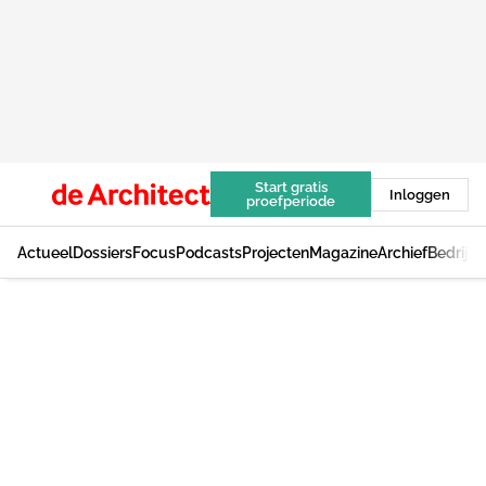
Start gratis
Inloggen
proefperiode
Actueel
Dossiers
Focus
Podcasts
Projecten
Magazine
Archief
Bedrijv