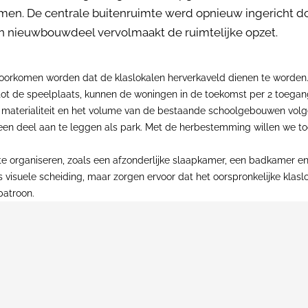
en. De centrale buitenruimte werd opnieuw ingericht doo
Een nieuwbouwdeel vervolmaakt de ruimtelijke opzet.
voorkomen worden dat de klaslokalen herverkaveld dienen te worden.
tot de speelplaats, kunnen de woningen in de toekomst per 2 toegang
e materialiteit en het volume van de bestaande schoolgebouwen volg
 een deel aan te leggen als park. Met de herbestemming willen we t
te organiseren, zoals een afzonderlijke slaapkamer, een badkamer e
visuele scheiding, maar zorgen ervoor dat het oorspronkelijke klasl
patroon.