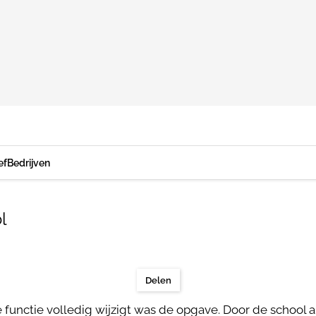
ef
Bedrijven
l
Delen
 functie volledig wijzigt was de opgave. Door de school a