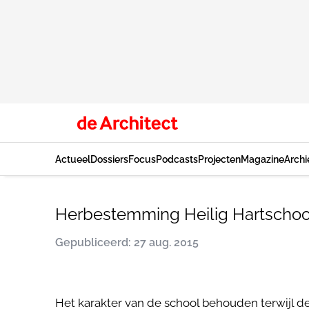
Actueel
Dossiers
Focus
Podcasts
Projecten
Magazine
Archi
Herbestemming Heilig Hartschoo
Gepubliceerd: 27 aug. 2015
Het karakter van de school behouden terwijl de