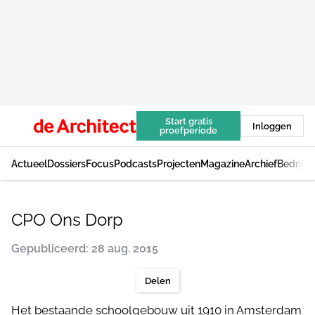
Start gratis
Inloggen
proefperiode
Actueel
Dossiers
Focus
Podcasts
Projecten
Magazine
Archief
Bedrijv
CPO Ons Dorp
Gepubliceerd: 28 aug. 2015
Delen
Het bestaande schoolgebouw uit 1910 in Amsterdam