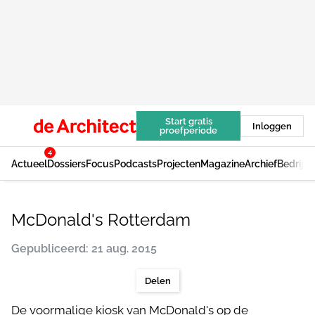
Start gratis
Inloggen
proefperiode
4
Actueel
Dossiers
Focus
Podcasts
Projecten
Magazine
Archief
Bedrijv
McDonald's Rotterdam
Gepubliceerd: 21 aug. 2015
Delen
De voormalige kiosk van McDonald's op de