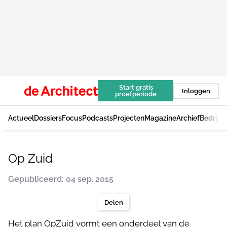
Start gratis
Inloggen
proefperiode
Actueel
Dossiers
Focus
Podcasts
Projecten
Magazine
Archief
Bedrijv
Op Zuid
Gepubliceerd: 04 sep. 2015
Delen
Het plan OpZuid vormt een onderdeel van de