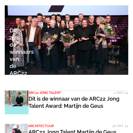
ARC22
Dit
zijn
de
winnaars
van
de
ARC22
Awards
ARC22 JONG TALENT
2 NOV. 22
Dit is de winnaar van de ARC22 Jong
Talent Award: Martijn de Geus
ARCHITECTUUR
26 OKT. 22
ARC22 Jong Talent Martijn de Geus