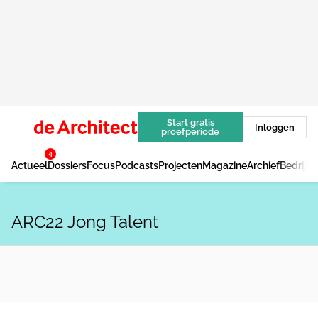
Start gratis
Inloggen
proefperiode
4
Actueel
Dossiers
Focus
Podcasts
Projecten
Magazine
Archief
Bedrijv
ARC22 Jong Talent