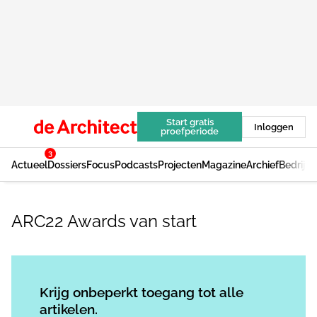
Start gratis
Inloggen
proefperiode
3
Actueel
Dossiers
Focus
Podcasts
Projecten
Magazine
Archief
Bedrijv
ARC22 Awards van start
Log in
om dit artikel te lezen.
Krijg onbeperkt toegang tot alle
artikelen.