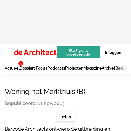
Start gratis
Inloggen
proefperiode
3
Actueel
Dossiers
Focus
Podcasts
Projecten
Magazine
Archief
Bedrijv
Woning het Markthuis (B)
Gepubliceerd: 11 nov. 2013
Delen
Barcode Architects ontwierp de uitbreiding en