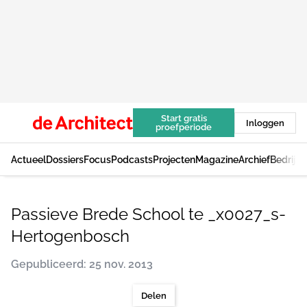
Start gratis
Inloggen
proefperiode
Actueel
Dossiers
Focus
Podcasts
Projecten
Magazine
Archief
Bedrijv
Passieve Brede School te _x0027_s-
Hertogenbosch
Gepubliceerd: 25 nov. 2013
Delen