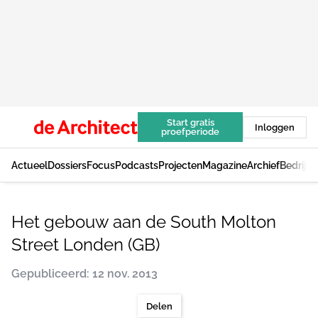
Start gratis
Inloggen
proefperiode
Actueel
Dossiers
Focus
Podcasts
Projecten
Magazine
Archief
Bedrijv
Het gebouw aan de South Molton
Street Londen (GB)
Gepubliceerd: 12 nov. 2013
Delen