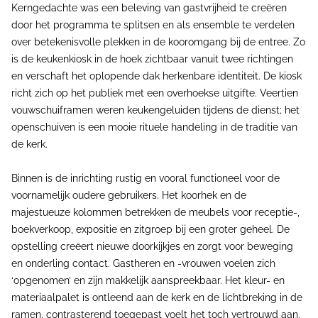
Kerngedachte was een beleving van gastvrijheid te creëren
door het programma te splitsen en als ensemble te verdelen
over betekenisvolle plekken in de kooromgang bij de entree. Zo
is de keukenkiosk in de hoek zichtbaar vanuit twee richtingen
en verschaft het oplopende dak herkenbare identiteit. De kiosk
richt zich op het publiek met een overhoekse uitgifte. Veertien
vouwschuiframen weren keukengeluiden tijdens de dienst; het
openschuiven is een mooie rituele handeling in de traditie van
de kerk.
Binnen is de inrichting rustig en vooral functioneel voor de
voornamelijk oudere gebruikers. Het koorhek en de
majestueuze kolommen betrekken de meubels voor receptie-,
boekverkoop, expositie en zitgroep bij een groter geheel. De
opstelling creëert nieuwe doorkijkjes en zorgt voor beweging
en onderling contact. Gastheren en -vrouwen voelen zich
‘opgenomen’ en zijn makkelijk aanspreekbaar. Het kleur- en
materiaalpalet is ontleend aan de kerk en de lichtbreking in de
ramen, contrasterend toegepast voelt het toch vertrouwd aan.