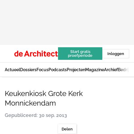
Start gratis
Inloggen
proefperiode
Actueel
Dossiers
Focus
Podcasts
Projecten
Magazine
Archief
Bedrijv
Keukenkiosk Grote Kerk
Monnickendam
Gepubliceerd: 30 sep. 2013
Delen