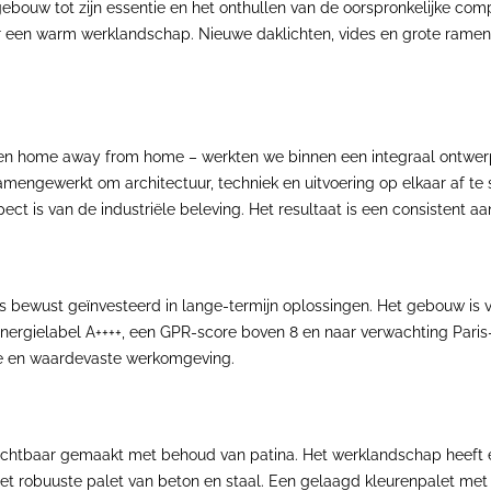
bouw tot zijn essentie en het onthullen van de oorspronkelijke com
een warm werklandschap. Nieuwe daklichten, vides en grote ramen cre
en home away from home – werkten we binnen een integraal ontwer
amengewerkt om architectuur, techniek en uitvoering op elkaar af te 
t is van de industriële beleving. Het resultaat is een consistent aan
 bewust geïnvesteerd in lange-termijn oplossingen. Het gebouw is v
t energielabel A++++, een GPR-score boven 8 en naar verwachting Pari
ge en waardevaste werkomgeving.
ichtbaar gemaakt met behoud van patina. Het werklandschap heeft 
n het robuuste palet van beton en staal. Een gelaagd kleurenpalet met