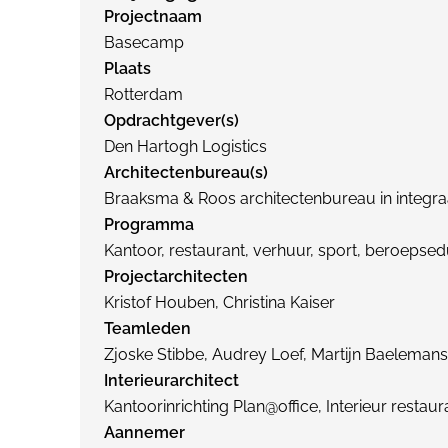
Projectnaam
Basecamp
Plaats
Rotterdam
Opdrachtgever(s)
Den Hartogh Logistics
Architectenbureau(s)
Braaksma & Roos architectenbureau in integr
Programma
Kantoor, restaurant, verhuur, sport, beroepsed
Projectarchitecten
Kristof Houben, Christina Kaiser
Teamleden
Zjoske Stibbe, Audrey Loef, Martijn Baelemans
Interieurarchitect
Kantoorinrichting Plan@office, Interieur resta
Aannemer