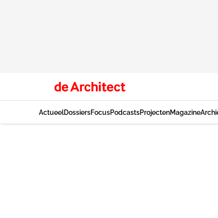
Actueel
Dossiers
Focus
Podcasts
Projecten
Magazine
Archi