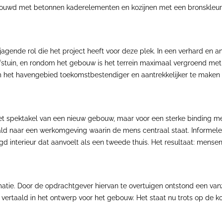
ouwd met betonnen kaderelementen en kozijnen met een bronskleuri
jagende rol die het project heeft voor deze plek. In een verhard en 
jfstuin, en rondom het gebouw is het terrein maximaal vergroend met
 het havengebied toekomstbestendiger en aantrekkelijker te maken 
het spektakel van een nieuw gebouw, maar voor een sterke binding 
taald naar een werkomgeving waarin de mens centraal staat. Informel
 interieur dat aanvoelt als een tweede thuis. Het resultaat: mense
rmatie. Door de opdrachtgever hiervan te overtuigen ontstond een v
ek vertaald in het ontwerp voor het gebouw. Het staat nu trots op de k