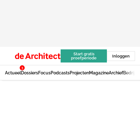
Start gratis
Inloggen
proefperiode
3
Actueel
Dossiers
Focus
Podcasts
Projecten
Magazine
Archief
Bedrijv