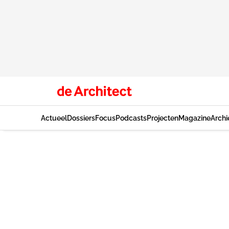
Actueel
Dossiers
Focus
Podcasts
Projecten
Magazine
Archi