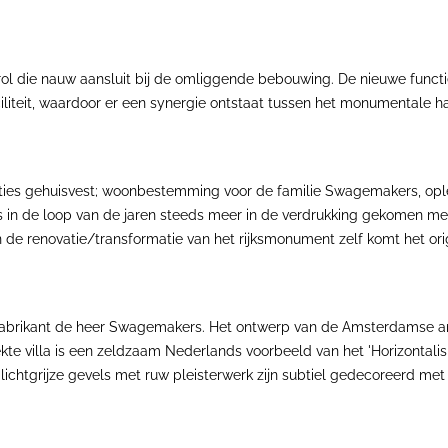
e rol die nauw aansluit bij de omliggende bebouwing. De nieuwe func
iliteit, waardoor er een synergie ontstaat tussen het monumentale h
ies gehuisvest; woonbestemming voor de familie Swagemakers, opleid
s in de loop van de jaren steeds meer in de verdrukking gekomen m
e renovatie/transformatie van het rijksmonument zelf komt het origi
fabrikant de heer Swagemakers. Het ontwerp van de Amsterdamse arc
te villa is een zeldzaam Nederlands voorbeeld van het 'Horizontalis
ichtgrijze gevels met ruw pleisterwerk zijn subtiel gedecoreerd met