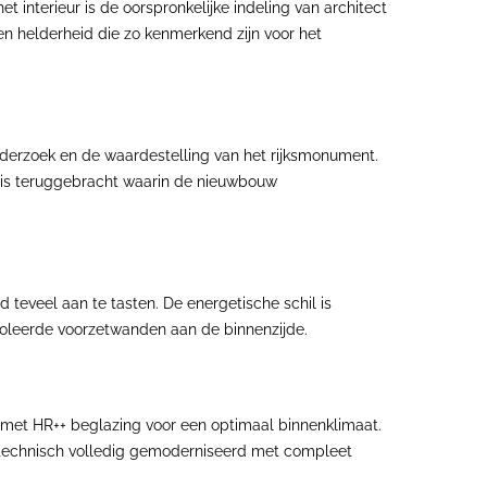
t interieur is de oorspronkelijke indeling van architect
 en helderheid die zo kenmerkend zijn voor het
onderzoek en de waardestelling van het rijksmonument.
' is teruggebracht waarin de nieuwbouw
teveel aan te tasten. De energetische schil is
ïsoleerde voorzetwanden aan de binnenzijde.
d met HR++ beglazing voor een optimaal binnenklimaat.
lla technisch volledig gemoderniseerd met compleet