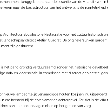
ksmonument teruggebracht naar de essentie van de villa uit 1921. In he
 te keren naar de basisstructuur van het ontwerp, is de ruimtelijkheid
p Architectuur Bouwhistorie Restauratie voor het cultuurhistorisch 
t landschapsarchitect Atelier Quadrat. De originele 'sunken garden
ment zijn gesitueerd.
is het pand grondig verduurzaamd zonder het historische gevelbeeld 
ge dak- en vloerisolatie, in combinatie met discreet geplaatste, ge
oor nieuwe, ambachtelijk vervaardigde houten kozijnen, nu uitgevoer
 in ere hersteld bij de erkerkamer en achtergevel. Tot slot is de vi
ldoet aan alle hedendaagse eisen op het gebied van zorg.