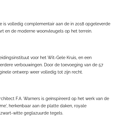
tie is volledig complementair aan de in 2018 opgeleverde
art en de moderne woonvleugels op het terrein.
ingsinstituut voor het Wit-Gele Kruis, en een
eerdere verbouwingen. Door de toevoeging van de 57
nele ontwerp weer volledig tot zijn recht.
hitect F.A. Warners is geïnspireerd op het werk van de
me', herkenbaar aan de platte daken, royale
 zwart-witte geglazuurde tegels.