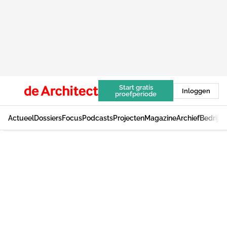
Start gratis
Inloggen
proefperiode
Actueel
Dossiers
Focus
Podcasts
Projecten
Magazine
Archief
Bedrijv