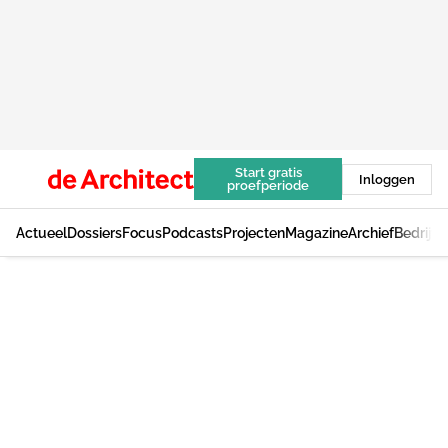
Start gratis
Inloggen
proefperiode
Actueel
Dossiers
Focus
Podcasts
Projecten
Magazine
Archief
Bedrijv