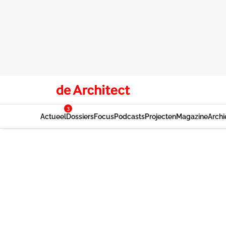
3
Actueel
Dossiers
Focus
Podcasts
Projecten
Magazine
Archi