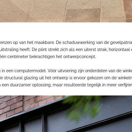
enzen op van het maakbare. De schaduwwerking van de gevelpatronen 
itstraling heeft. De plint strekt zich als een uiterst strak, horizont
 één centimeter bekrachtigen het ontwerpconcept.
ig in een computermodel. Vóór uitvoering zijn onderdelen van de win
e structural glazing uit het ontwerp is ervoor gekozen om de winkel
 een duurzamer oplossing, maar resulteerde tegelijk in meer verfijning