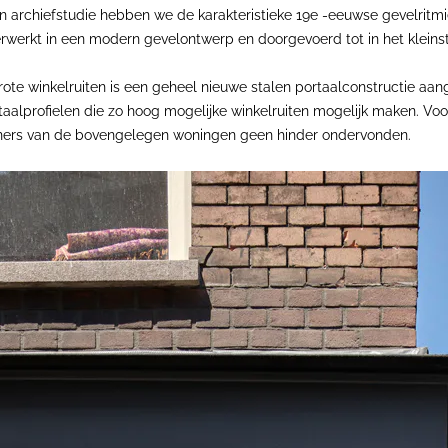
n archiefstudie hebben we de karakteristieke 19e -eeuwse gevelritmi
erwerkt in een modern gevelontwerp en doorgevoerd tot in het kleins
te winkelruiten is een geheel nieuwe stalen portaalconstructie aan
profielen die zo hoog mogelijke winkelruiten mogelijk maken. Voor de 
oners van de bovengelegen woningen geen hinder ondervonden.