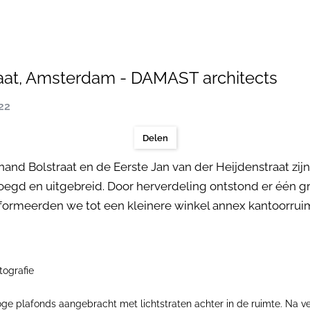
aat, Amsterdam - DAMAST architects
022
Delen
and Bolstraat en de Eerste Jan van der Heijdenstraat z
egd en uitgebreid. Door herverdeling ontstond er één g
sformeerden we tot een kleinere winkel annex kantoorruim
tografie
hoge plafonds aangebracht met lichtstraten achter in de ruimte. Na 