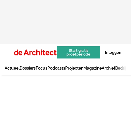
Start gratis
Inloggen
proefperiode
Actueel
Dossiers
Focus
Podcasts
Projecten
Magazine
Archief
Bedrijv